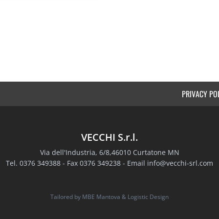
PRIVACY PO
VECCHI S.r.l.
Via dell'Industria, 6/8,46010 Curtatone MN
Tel. 0376 349388 - Fax 0376 349238 - Email
info@vecchi-srl.com
Tailored by
MBE Mantova
&
Logistic Design