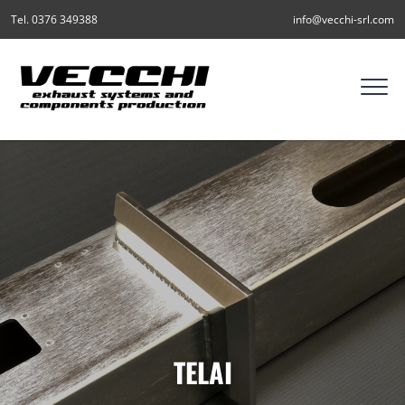
Tel. 0376 349388
info@vecchi-srl.com
TELAI