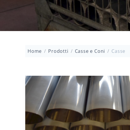
Home
/
Prodotti
/
Casse e Coni
/
Casse